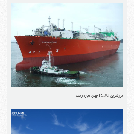
بزرگترین FSRU جهان اجاره رفت